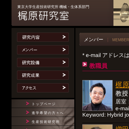
東京大学生産技術研究所 機械・生体系部門
メンバー
MEMBER
* e-mail アドレス
教職員
梶原 
教授
居室：D
トップページ
e-mai
進学希望の方々へ
Keyword: Hybrid jo
生産技術研究所