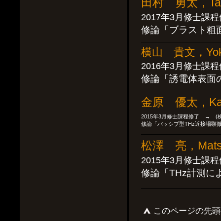
田村 勇太，Tamu
2017年3月修士課
修論「ブラスト粗
横山 貴文，Yokoy
2016年3月修士課
修論「誘電体表面
金原 優太，Kane
2015年3月修士課程修了 → (
修論「パッシブ型THz近接場顕
松澤 亮，Matsu
2015年3月修士課
修論「THz計測
このページの先頭