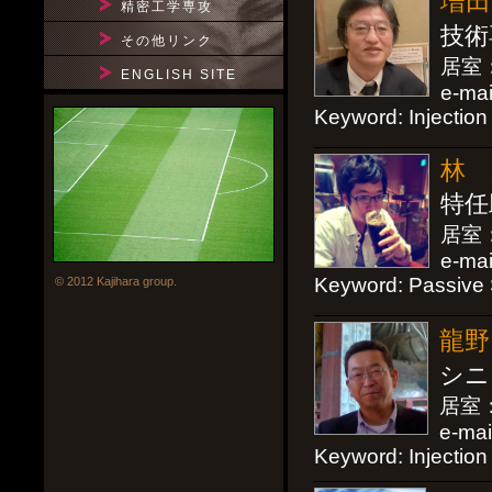
増田 
精密工学専攻
技術
その他リンク
居室
ENGLISH SITE
e-ma
Keyword: Injection 
林 冠
特任
居室：D
e-mai
Keyword: Passiv
© 2012 Kajihara group.
龍野 
シニ
居室：B
e-mai
Keyword: Injection