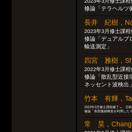
2023年3月修士課
修論「テラヘルツ
長井 紀樹，Naga
2023年3月修士課
修論「デュアルプ
輸送測定」
四宮 雅樹，Shin
2022年3月修士課
修論「散乱型近接場
ネッセント波検出
竹本 有輝，Take
2022年3月修士課程修了→ 日
修論「表面微細構造を利用した 
常 昊，Chang 