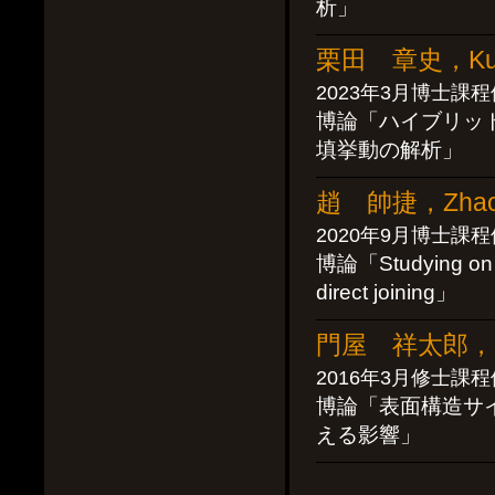
析」
栗田 章史，Kurit
2023年3月博士課
博論「ハイブリッ
填挙動の解析」
趙 帥捷，Zhao S
2020年9月博士課
博論「Studying on jo
direct joining」
門屋 祥太郎，Kad
2016年3月修士課
博論「表面構造サ
える影響」